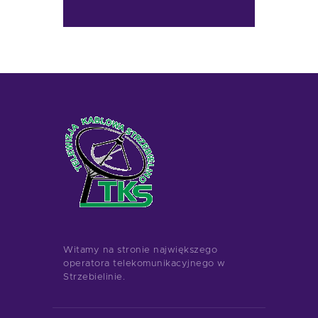
Witamy na stronie największego
operatora telekomunikacyjnego w
Strzebielinie.