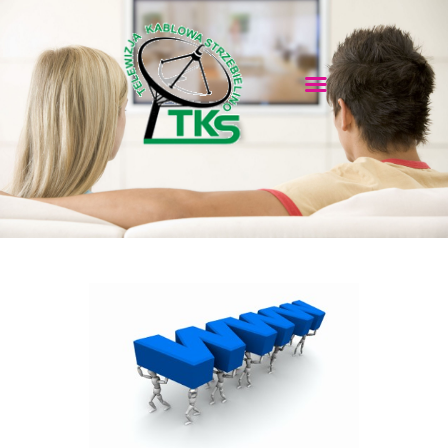
TKS
USŁUGI
DOKUMENTY
POCZTA
KAMERY ONLINE